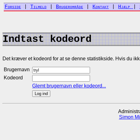
Forside
|
Tilmeld
|
Brugerområde
|
Kontakt
|
Hjælp
|
Indtast kodeord
Det kræver et kodeord for at se denne statistikside. Hvis du ikke h
Brugernavn
Kodeord
Glemt brugernavn eller kodeord...
Administr
Simon Mi