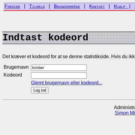
Forside
|
Tilmeld
|
Brugerområde
|
Kontakt
|
Hjælp
|
Indtast kodeord
Det kræver et kodeord for at se denne statistikside. Hvis du ikke h
Brugernavn
Kodeord
Glemt brugernavn eller kodeord...
Administr
Simon Mi